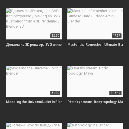
22:50
17:57
Делаем из 3D рендера SVG иллюстрацию / Making an SVG illustration from a 
Master the Remesher: Ultimate Guide t
31:20
2:15:49
Modeling the Universal Joint in Blender
Piratsky stream. Body topology. Maya