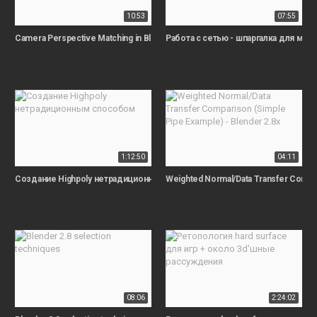
10:53
07:55
Camera Perspective Matching in Blender! (Free & Paid Tools)
Работа с сетью - шпаргалка для мо
1:12:50
04:11
Создание Highpoly нетрадиционным способом
Weighted Normal/Data Transfer Compar
08:06
2:24:02