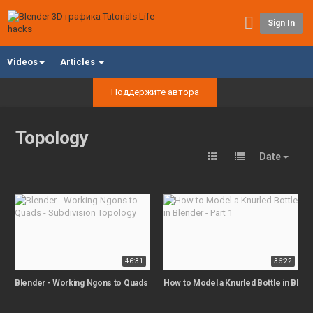
Sign In
Videos
Articles
Поддержите автора
Topology
Date
46:31
36:22
Blender - Working Ngons to Quads - Subdivision Topology
How to Model a Knurled Bottle in Blende