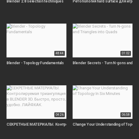
Blender 2.8 selection techniques
Ретопология hard surface для игр +
48:44
01:02
Blender - Topology Fundamentals
Blender Secrets - Turn N-gons and Tri
04:26
06:58
СЕКРЕТНЫЕ МАТЕРИАЛЫ. Контролируемая триангуляция в BLENDER 3D. Б
Change Your Understanding of Topolog