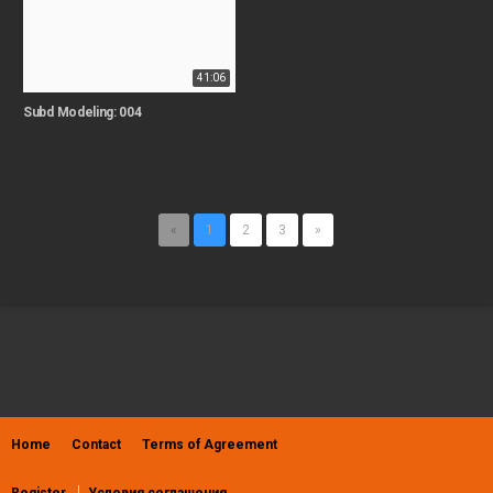
41:06
Subd Modeling: 004
«
1
2
3
»
Home
Contact
Terms of Agreement
Register
Условия соглашения