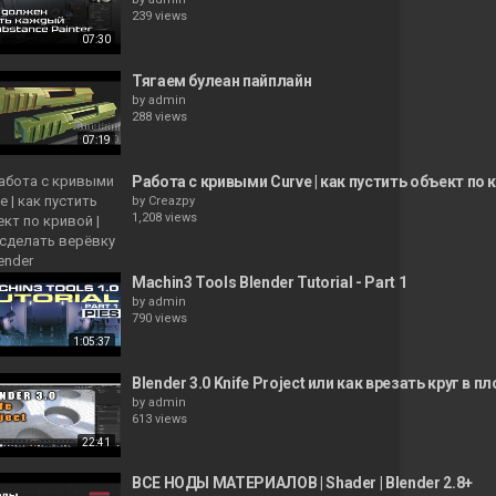
239 views
07:30
Тягаем булеан пайплайн
by
admin
288 views
07:19
Работа с кривыми Curve | как пустить объект по к
by
Creazpy
1,208 views
Machin3 Tools Blender Tutorial - Part 1
by
admin
790 views
1:05:37
Blender 3.0 Knife Project или как врезать круг в п
by
admin
613 views
22:41
ВСЕ НОДЫ МАТЕРИАЛОВ | Shader | Blender 2.8+