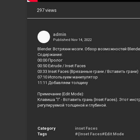
297 views
Share
on
Facebook
admin
Published
Nov 14, 2022
Share
on
Blender. Встряхни мозги. Обзор возможностей Blender (
Twitter
Содержание:
00:00 Пролог
00:50 Extrude / Inset Faces
Pinterest
03:33 Inset Faces (Врезанные грани / Вставить грани)
07:10 Используем манипулятор
11:11 Добавляем толщину
Примечание (Edit Mode):
Клавиша "I" - Вставить грань (Inset Faces). Этот ин
регулируемой толщиной и глубиной.
Category
inset Faces
Tags
#(Inset Faces#Edit Mode