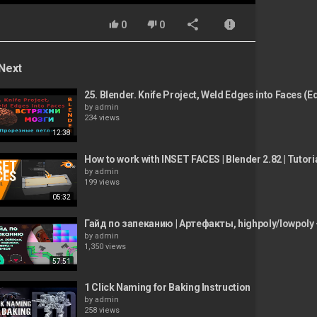
0
0
Next
25. Blender. Knife Project, Weld Edges into Faces (E
by
admin
234 views
12:38
How to work with INSET FACES | Blender 2.82 | Tutori
by
admin
199 views
05:32
Гайд по запеканию | Артефакты, highpoly/lowpoly
by
admin
1,350 views
57:51
1 Click Naming for Baking Instruction
by
admin
258 views