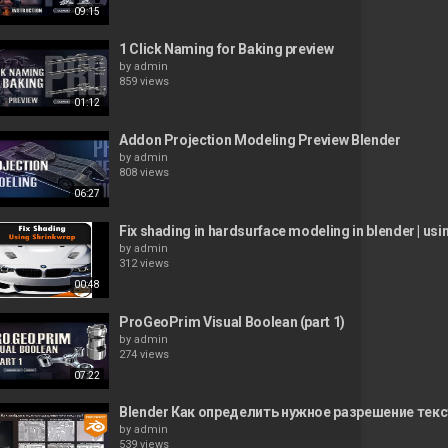
09:15
1 Click Naming for Baking preview
by
admin
859 views
01:12
Addon Projection Modeling Preview Blender
by
admin
808 views
06:27
Fix shading in hardsurface modeling in blender | us
by
admin
312 views
00:48
ProGeoPrim Visual Boolean (part 1)
by
admin
274 views
07:22
Blender Как определить нужное разрешение текстур 
by
admin
539 views