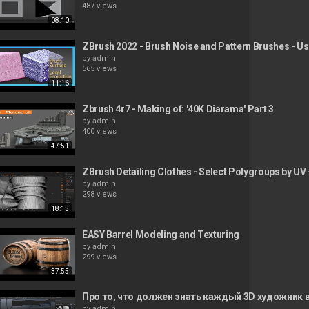
487 views
08:10
ZBrush 2022 - Brush Noise and Pattern Brushes - Use
by
admin
565 views
11:16
Zbrush 4r7 - Making of: '40K Diarama' Part 3
by
admin
400 views
47:51
ZBrush Detailing Clothes - Select Polygroups by U
by
admin
298 views
18:15
EASY Barrel Modeling and Texturing
by
admin
299 views
37:55
Про то, что должен знать каждый 3D художник в 
by
admin