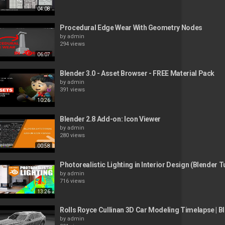
04:08
Procedural Edge Wear With Geometry Nodes
by
admin
294 views
06:07
Blender 3.0 - Asset Browser - FREE Material Pack
by
admin
391 views
10:26
Blender 2.8 Add-on: Icon Viewer
by
admin
280 views
00:58
Photorealistic Lighting in Interior Design (Blender Tu
by
admin
716 views
13:26
Rolls Royce Cullinan 3D Car Modeling Timelapse | Bl
by
admin