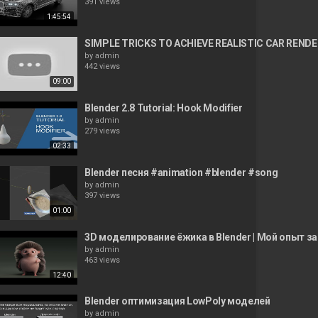
391 views
1:45:54
SIMPLE TRICKS TO ACHIEVE REALISTIC CAR RENDER
by
admin
442 views
09:00
Blender 2.8 Tutorial: Hook Modifier
by
admin
279 views
02:33
Blender песня #animation #blender #song
by
admin
397 views
01:00
3D моделирование ёжика в Blender | Мой опыт зара
by
admin
463 views
12:40
Blender оптимизация LowPoly моделей
by
admin