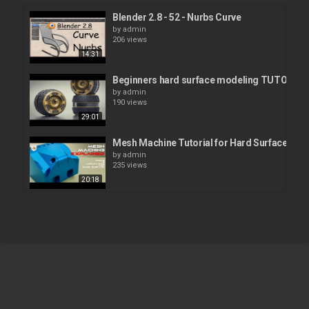
Blender 2.8 - 52 - Nurbs Curve
by
admin
206 views
14:31
Beginners hard surface modeling TUTORIAL 
by
admin
190 views
29:01
Mesh Machine Tutorial for Hard Surface in Bl
by
admin
235 views
20:18
Hard Surface Basics | ZBrush Tutorial
by
admin
218 views
38:20
RETOPOLOGY tutorial for HARD SURFACE in 
by
admin
457 views
25:16