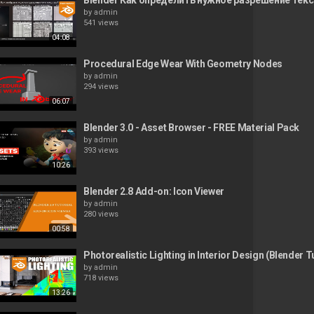
Blender Как определить нужное разрешение текстур 
by
admin
541 views
04:08
Procedural Edge Wear With Geometry Nodes
by
admin
294 views
06:07
Blender 3.0 - Asset Browser - FREE Material Pack
by
admin
393 views
10:26
Blender 2.8 Add-on: Icon Viewer
by
admin
280 views
00:58
Photorealistic Lighting in Interior Design (Blender Tu
by
admin
718 views
13:26