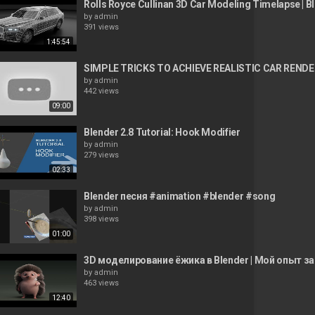
Rolls Royce Cullinan 3D Car Modeling Timelapse | Bl
by
admin
391 views
1:45:54
SIMPLE TRICKS TO ACHIEVE REALISTIC CAR RENDER
by
admin
442 views
09:00
Blender 2.8 Tutorial: Hook Modifier
by
admin
279 views
02:33
Blender песня #animation #blender #song
by
admin
398 views
01:00
3D моделирование ёжика в Blender | Мой опыт зара
by
admin
463 views
12:40