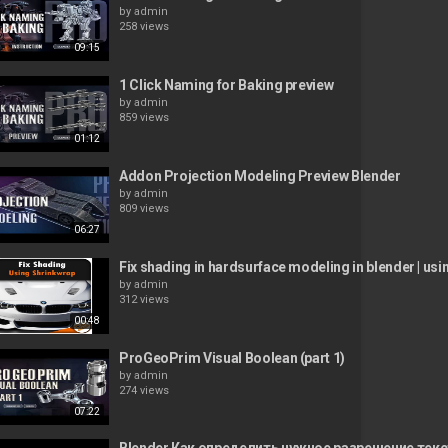
by
admin
258 views
09:15
1 Click Naming for Baking preview
by
admin
859 views
01:12
Addon Projection Modeling Preview Blender
by
admin
809 views
06:27
Fix shading in hardsurface modeling in blender | us
by
admin
312 views
00:48
ProGeoPrim Visual Boolean (part 1)
by
admin
274 views
07:22