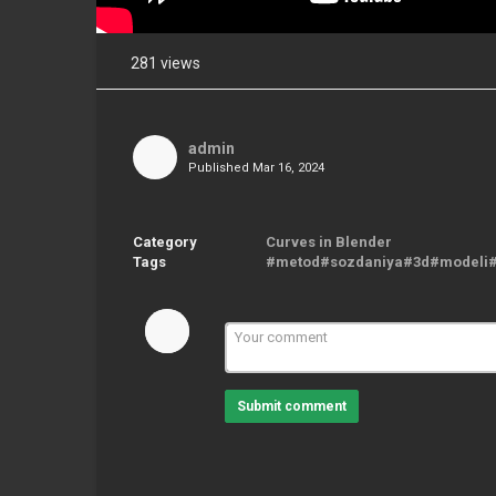
281 views
Share
on
Facebook
admin
Published
Mar 16, 2024
Share
on
Twitter
Category
Curves in Blender
Tags
#metod#sozdaniya#3d#modeli#l
Pinterest
Submit comment