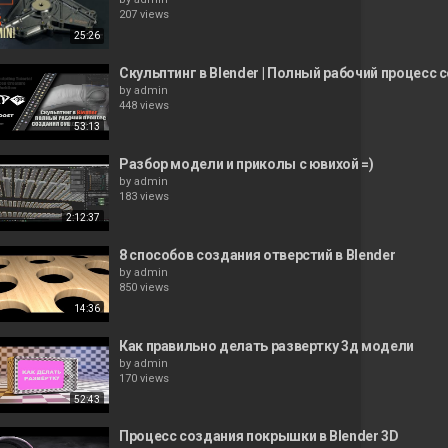
207 views
25:26
Скульптинг в Blender | Полный рабочий процесс
by
admin
448 views
53:13
Разбор модели и приколы с ювихой =)
by
admin
183 views
2:12:37
8 способов создания отверстий в Blender
by
admin
850 views
14:36
Как правильно делать развертку 3д модели
by
admin
170 views
52:43
Процесс создания покрышки в Blender 3D