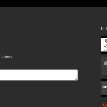
Up 
estnicy