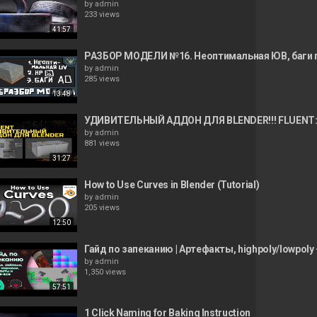
by
admin
233 views
41:57
РАЗБОР МОДЕЛИ №16. Неоптимальная ЮВ, баги пр
by
admin
285 views
13:48
УДИВИТЕЛЬНЫЙ АДДОН ДЛЯ BLENDER!!! FLUENT
by
admin
881 views
31:27
How to Use Curves in Blender (Tutorial)
by
admin
205 views
12:50
Гайд по запеканию | Артефакты, highpoly/lowpoly
by
admin
1,350 views
57:51
1 Click Naming for Baking Instruction