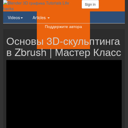
Sign in
Videos
Articles
Поддержите автора
Основы 3D-скульптинга
в Zbrush | Мастер Класс