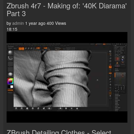
Zbrush 4r7 - Making of: '40K Diarama'
Part 3
by
admin
1 year ago
400 Views
18:15
ZBrush Detailing Clothes - Select