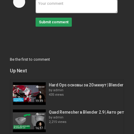
Submit comment
Be the first to comment
Up Next
Hard Ops основы за 20 минут | Blender ад
by
admin
435 views
19:39
Quad Remesher в Blender 2.9 | Авто ретопо
by
admin
2,215 views
16:37