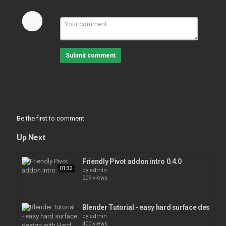
Submit comment
Be the first to comment
Up Next
Friendly Pivot addon intro 0.4.0
01:32
by
admin
209 views
Blender Tutorial - easy hard surface design 
by
admin
400 views