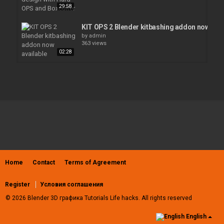
29:58
KIT OPS 2 Blender kitbashing addon now avai
by
admin
363 views
02:28
BLENDER 2.91 Snow addon
02:23
by
admin
173 views
ZEN UV addon for Blender - overview and tuto
by
admin
308 views
23:49
Home
Contact
Terms of Agreement
Create complex BOOLEANS in Blender - wi
by
admin
422 views
Register
Условия соглашения
06:42
© 2026 Blender 3D графика Tutorials Life hacks. All rights reserved
#b3d - Grenade1 - #hardops / #boxcutter
English
by
admin