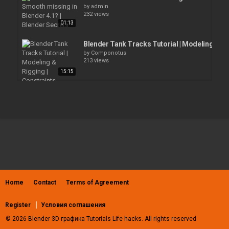
by
admin
232 views
01:13
Blender Tank Tracks Tutorial | Modeling & Rig
by
Componotus
213 views
15:15
Blender 2D/3D for beginners, drawing and ani
by
admin
174 views
53:43
How I Create 3D Animated Characters with Bl
by
admin
454 views
16:03
Home
Contact
Terms of Agreement
Tutorial: Making a Mechanical Walking Creatu
by
admin
220 views
Register
Условия соглашения
54:35
© 2026 Blender 3D графика Tutorials Life hacks. All rights reserved