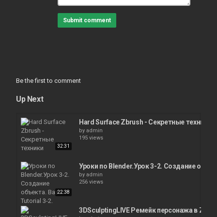
Submit comment
Be the first to comment
Up Next
Hard Surface Zbrush - Секретные техники
by
admin
195 views
32:31
Уроки по Blender.Урок 3-2. Создание объекта
by
admin
256 views
22:38
3DSculptingLIVE Ремейк персонажа в Zbru