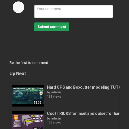
Tags
#archviz #render #3d
Submit comment
Be the first to comment
Up Next
Hard OPS and Boxcutter modeling TUTORIAL i
by
admin
188 views
58:35
Cool TRICKS for inset and outset for hard sur
by
admin
192 views
06:22